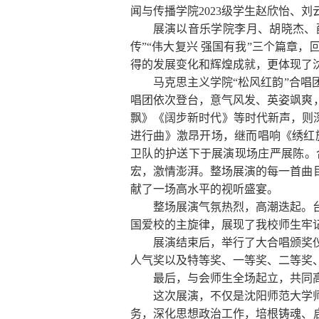
闻与传播学院
2023
级学生赵欣怡、刘
展演以音乐学院李月、胡晓杰、薛
传”“伟大复兴 强国有我”三个篇章
得的发展变化和辉煌成就，更体现了
马克思主义学院“松风红韵”合
唱团依次登台，意气风发、英姿飒爽
飘》《阔步新时代》等时代新声，则
进行曲》激昂开场，继而唱响《绣红
卫队的护送下于展演现场庄严展陈。
宏，激情澎湃。整场展演的每一首曲
献了一场高水平的视听盛宴。
整场展演气氛热烈，高潮迭起。
国爱校的主旋律，展现了我校师生牢
展演结束后，举行了大合唱颁奖
人气奖以及特等奖、一等奖、二等奖
最后，与会师生全场起立，共同
这次展演，不仅是沈阳师范大学
务，深化思想政治工作，培根铸魂、