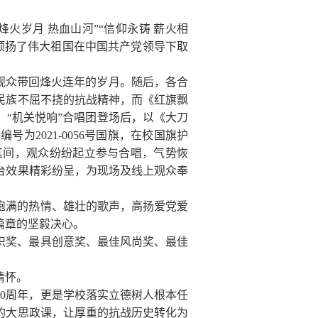
火岁月 热血山河”“信仰永铸 薪火相
，颂扬了伟大祖国在中国共产党领导下取
观众带回烽火连年的岁月。随后，各合
民族不屈不挠的抗战精神，而《红旗飘
“机关悦响”合唱团登场后，以《大刀
的编号为
2021-0056
号国旗，在校国旗护
其间，观众纷纷起立参与合唱，气势恢
台效果精彩纷呈，为现场及线上观众奉
饱满的热情、雄壮的歌声，高扬爱党爱
篇章的坚毅决心。
织奖、最具创意奖、最佳风尚奖、最佳
情怀。
80
周年，更是学校落实立德树人根本任
的大思政课，让厚重的抗战历史转化为