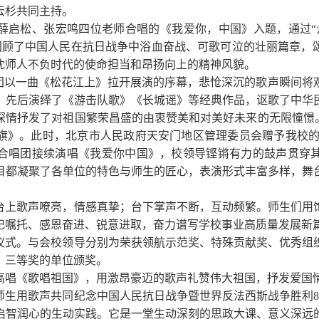
云杉共同主持。
启松、张宏鸣四位老师合唱的《我爱你，中国》入题，通过“烽
，回顾了中国人民在抗日战争中浴血奋战、可歌可泣的壮丽篇章
沈师人不负时代的使命担当和昂扬向上的精神风貌。
唱团以一曲《松花江上》拉开展演的序幕，悲怆深沉的歌声瞬间将
，先后演绎了《游击队歌》《长城谣》等经典作品，讴歌了中华
深情抒发了对祖国繁荣昌盛的由衷赞美和对美好未来的无限憧憬。
旗》。此时，北京市人民政府天安门地区管理委员会赠予我校
合唱团接续演唱《我爱你中国》，校领导铿锵有力的鼓声贯穿
目都凝聚了各单位的特色与师生的匠心，表演形式丰富多样，舞
台上歌声嘹亮，情感真挚；台下掌声不断，互动频繁。师生们用
记嘱托、感恩奋进、锐意进取，奋力谱写学校事业高质量发展新
仪式。与会校领导分别为荣获领航示范奖、特殊贡献奖、优秀组
、三等奖的单位颁奖。
高唱《歌唱祖国》，用激昂豪迈的歌声礼赞伟大祖国，抒发爱国
师生用歌声共同纪念中国人民抗日战争暨世界反法西斯战争胜利
启智润心的生动实践。它是一堂生动深刻的思政大课、意义深远