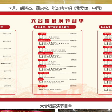
李月、胡晓杰、薛启松、张宏鸣合唱《我爱你，中国》
大合唱展演节目单