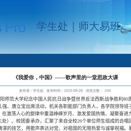
学生处｜师大易班
《我爱你，中国》——歌声里的一堂思政大课
发布者：学生处
发布时间：2025-09-28
浏览次数：
244
沈阳师范大学纪念中国人民抗日战争暨世界反法西斯战争胜利
80
礼强、唐立宝出席活动，机关各职能部门负责人，各学院领导班
，在激荡人心的旋律中重温峥嵘岁月、激发爱国热情、凝聚奋进
生处）、校团委承办，汇聚了来自全校
26
个单位师生组成的合唱
精湛的技艺，用歌声表达对党、对祖国的无限热爱与诚挚祝福。